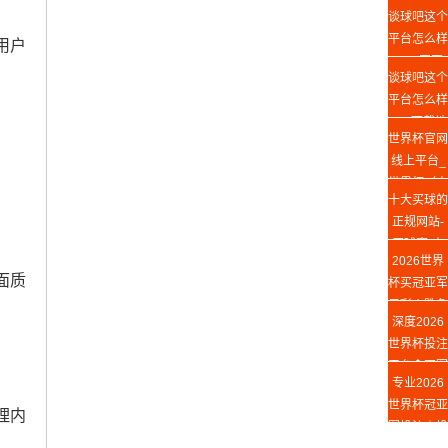
手机版官网
谈球吧这个
平台怎么样
用户
Web网页
谈球吧这个
版
平台怎么样
app下载地
世界杯官网
址
线上平台_
世界杯（中
十大买球的
国）
正规网站-
买球赛(中
2026世界
国)官方网
面质
杯买冠亚军
站
足彩丨胜负
深度2026
竞猜攻略
世界杯投注
平台◆冠军
专业2026
投注指南
世界杯冠亚
理内
军投注｜投