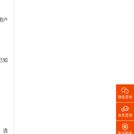
用户
已知

微信咨询

业务咨询

，选
售后服务