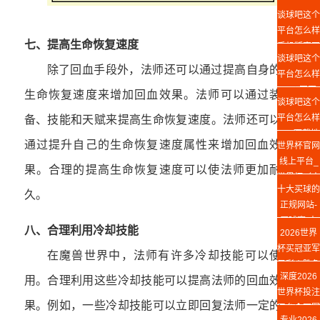
手机版入口
谈球吧这个
平台怎么样
七、提高生命恢复速度
手机版官网
谈球吧这个
除了回血手段外，法师还可以通过提高自身的
平台怎么样
Web网页
生命恢复速度来增加回血效果。法师可以通过装
谈球吧这个
版
平台怎么样
备、技能和天赋来提高生命恢复速度。法师还可以
app下载地
通过提升自己的生命恢复速度属性来增加回血效
世界杯官网
址
线上平台_
果。合理的提高生命恢复速度可以使法师更加耐
世界杯（中
十大买球的
国）
久。
正规网站-
买球赛(中
八、合理利用冷却技能
2026世界
国)官方网
杯买冠亚军
站
在魔兽世界中，法师有许多冷却技能可以使
足彩丨胜负
深度2026
用。合理利用这些冷却技能可以提高法师的回血效
竞猜攻略
世界杯投注
果。例如，一些冷却技能可以立即回复法师一定的
平台◆冠军