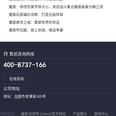
魔兽：修改伤害字体大小，突显战斗重点
魔兽装备分解之道
魔兽玩家编队攻略：打造无敌阵容
魔兽救世之戒：重塑世界的命运
魔兽怀旧服：骑上坐骑，喊话争霸

售前咨询热线
在线咨询
公司地址
地址：白银市舍薄省165号
导航链接：
最新谈球吧.(china)官方网站
|
产品展示
|
游戏中心
|