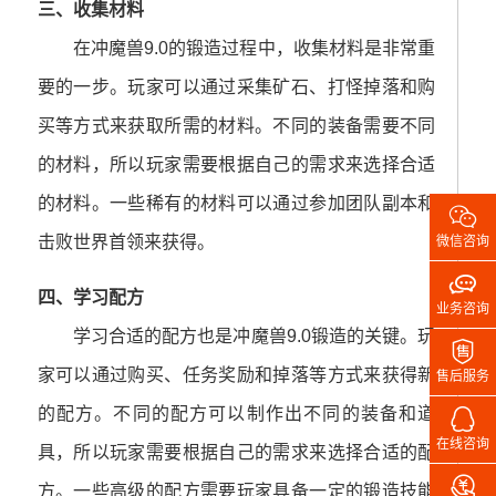
三、收集材料
在冲魔兽9.0的锻造过程中，收集材料是非常重
要的一步。玩家可以通过采集矿石、打怪掉落和购
买等方式来获取所需的材料。不同的装备需要不同
的材料，所以玩家需要根据自己的需求来选择合适
的材料。一些稀有的材料可以通过参加团队副本和

击败世界首领来获得。
微信咨询

四、学习配方
业务咨询
学习合适的配方也是冲魔兽9.0锻造的关键。玩

家可以通过购买、任务奖励和掉落等方式来获得新
售后服务

的配方。不同的配方可以制作出不同的装备和道
在线咨询
具，所以玩家需要根据自己的需求来选择合适的配

方。一些高级的配方需要玩家具备一定的锻造技能