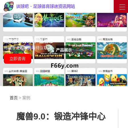
汇聚最新资讯 / 产品信息
用最专业的眼光看待互联网
立即咨询
首页
> 案例
魔兽9.0：锻造冲锋中心