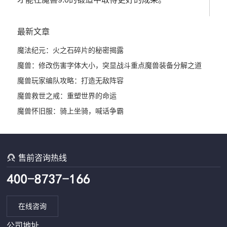
最新文章
魔法纪元：火之石碎片的秘密揭露
魔兽：修改伤害字体大小，突显战斗重点
魔兽装备分解之道
魔兽玩家编队攻略：打造无敌阵容
魔兽救世之戒：重塑世界的命运
魔兽怀旧服：骑上坐骑，喊话争霸

售前咨询热线
在线咨询
公司地址