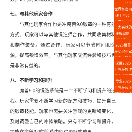
app下载地
世界杯官网
址
七、与其他玩家合作
线上平台_
世界杯（中
与其他玩家合作也是冲魔兽9.0锻造的一种有效
十大买球的
国）
正规网站-
方式。玩家可以与其他锻造师合作，共同收集材料
买球赛(中
和制作装备。通过合作，玩家可以节省时间和资
2026世界
国)官方网
杯买冠亚军
站
源，提高锻造效率。与其他玩家交流经验和技巧也
足彩丨胜负
深度2026
竞猜攻略
是非常有益的。
世界杯投注
平台◆冠军
八、不断学习和提升
专业2026
投注指南
世界杯冠亚
魔兽9.0的锻造系统是一个不断学习和提升的过
军投注｜投
程。玩家需要不断学习新的配方和技巧，提升自己
注平台推荐
的锻造技能。玩家也需要关注游戏的更新和变化，
及时调整自己的冲锋策略。只有不断学习和提升，
才能在魔兽9.0的锻造中取得更好的成果。