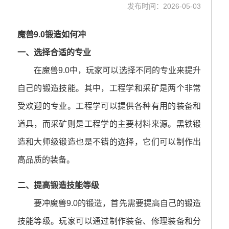
发布时间：2026-05-03
魔兽9.0锻造如何冲
一、选择合适的专业
在魔兽9.0中，玩家可以选择不同的专业来提升
自己的锻造技能。其中，工程学和采矿是两个非常
受欢迎的专业。工程学可以提供各种有用的装备和
道具，而采矿则是工程学的主要材料来源。黑铁锻
造和大师级锻造也是不错的选择，它们可以制作出
高品质的装备。
二、提高锻造技能等级
要冲魔兽9.0的锻造，首先需要提高自己的锻造
技能等级。玩家可以通过制作装备、修理装备和分