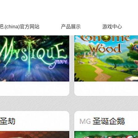
.(china)官方网站
产品展示
游戏中心