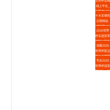
世界杯官网
址
线上平台_
世界杯（中
十大买球的
国）
正规网站-
买球赛(中
2026世界
国)官方网
杯买冠亚军
站
足彩丨胜负
深度2026
竞猜攻略
世界杯投注
平台◆冠军
专业2026
投注指南
世界杯冠亚
军投注｜投
注平台推荐