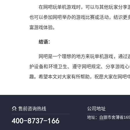
在网吧玩单机游戏时，可以与其他玩家分享
也可以参加网吧举办的游戏比赛或活动，结识更
富游戏体验。
结语：
网吧是一个理想的地方来玩单机游戏，通过
护设备和环境卫生、遵守网吧规定、分享游戏心
趣。希望本文对大家有所帮助，祝愿大家在网吧

售前咨询热线
公司地址
地址：白银市舍薄省16