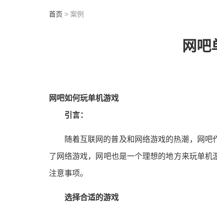
首页
> 案例
网吧
网吧如何玩单机游戏
引言：
随着互联网的普及和网络游戏的热潮，网吧
了网络游戏，网吧也是一个理想的地方来玩单机
注意事项。
选择合适的游戏