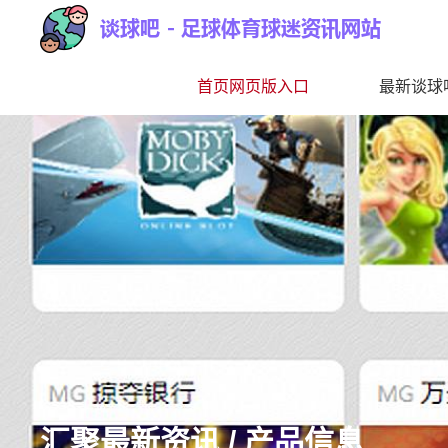
首页网页版入口
最新谈球吧
汇聚最新资讯 / 产品信息