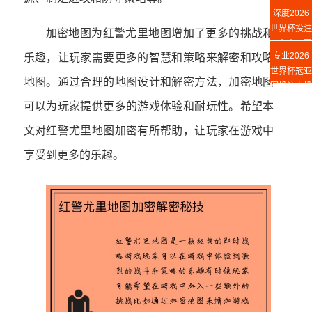
足彩丨胜负
深度2026
竞猜攻略
世界杯投注
加密地图为红警尤里地图增加了更多的挑战和
平台◆冠军
专业2026
乐趣，让玩家需要更多的智慧和策略来解密和攻略
投注指南
世界杯冠亚
地图。通过合理的地图设计和解密方法，加密地图
军投注｜投
注平台推荐
可以为玩家提供更多的游戏体验和耐玩性。希望本
文对红警尤里地图加密有所帮助，让玩家在游戏中
享受到更多的乐趣。