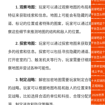
平台怎么样
官方网站
1. 观察地图：
玩家可以通过观察地图的布局和
谈球吧这个
平台怎么样
特征来获取线索和信息。地图上可能会有隐藏的通
手机版入口
道、标记的位置或者特殊的图案，玩家可以通过观
谈球吧这个
平台怎么样
察这些细节来推测地图的结构和敌人的位置。
手机版官网
谈球吧这个
平台怎么样
2. 探索地图：
玩家可以通过探索地图来获取更
Web网页
多的线索和信息。探索可以包括寻找隐藏的通道、
谈球吧这个
版
平台怎么样
打开密室的门、触发机关等行为，玩家需要仔细观
app下载地
世界杯官网
址
察地图并尝试各种可能性。
线上平台_
世界杯（中
3. 制定战略：
解密加密地图需要玩家制定合理
十大买球的
国）
正规网站-
的战略。玩家可以根据地图布局和敌人的位置来制
买球赛(中
2026世界
定战略，比如选择合适的单位和科技、合理分配资
国)官方网
杯买冠亚军
站
源、制定进攻和防守策略等。