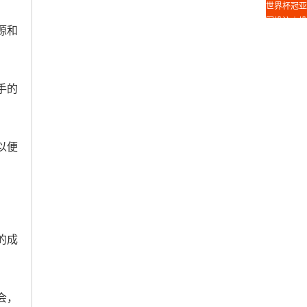
世界杯冠亚
军投注｜投
源和
注平台推荐
手的
以便
的成
会，