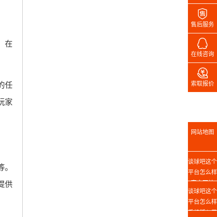

售后服务

。在
在线咨询

索取报价
的任
玩家
网站地图
谈球吧这个
等。
平台怎么样
官方网站
提供
谈球吧这个
平台怎么样
手机版入口