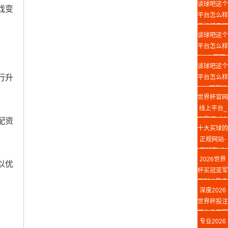
谈球吧这个
戏变
平台怎么样
手机版官网
谈球吧这个
平台怎么样
Web网页
谈球吧这个
版
行升
平台怎么样
app下载地
世界杯官网
址
线上平台_
世界杯（中
配资
十大买球的
国）
正规网站-
买球赛(中
2026世界
国)官方网
以优
杯买冠亚军
站
足彩丨胜负
深度2026
竞猜攻略
世界杯投注
平台◆冠军
专业2026
投注指南