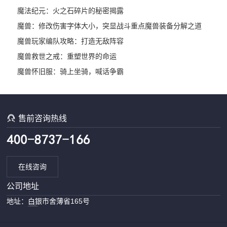
魔法纪元：火之石碎片的秘密揭露
魔兽：修改伤害字体大小，突显战斗重点
魔兽装备分解之道
魔兽玩家编队攻略：打造无敌阵容
魔兽救世之戒：重塑世界的命运
魔兽怀旧服：骑上坐骑，喊话争霸

售前咨询热线
在线咨询
公司地址
地址：白银市舍薄省165号