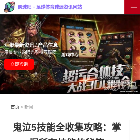
汇聚最新资讯 / 产品信息
用最专业的眼光看待互联网
立即咨询
首页
> 新闻
鬼泣5技能全收集攻略：掌