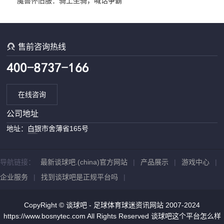
魔兽怀旧服：骑上坐骑，喊话争霸

售前咨询热线
在线咨询
公司地址
地址：白银市舍薄省165号
导航链接：
最新谈球吧.(china)官方网站
|
产品展示
|
游戏中心
|
企业服务
|
找到谈球吧是正规平台吗
|
CopyRight © 谈球吧 - 足球体育球迷资讯网站 2007-2024
https://www.bosnytec.com All Rights Reserved
谈球吧这个平台怎么样