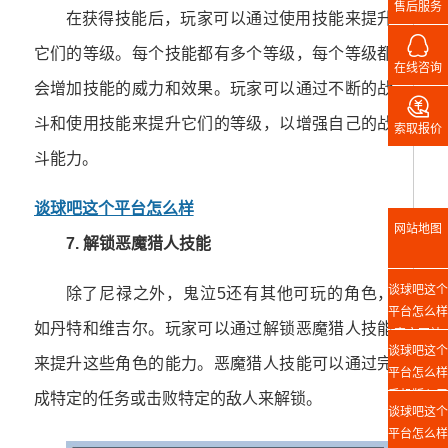
售后服务
在获得技能后，玩家可以通过使用技能来提升

它们的等级。每个技能都有多个等级，每个等级都
在线咨询
会增加技能的威力和效果。玩家可以通过不断的战

斗和使用技能来提升它们的等级，以增强自己的战
索取报价
斗能力。
谈球吧这个平台怎么样
网站地图
7. 解锁恶魔猎人技能
谈球吧这个
除了尼禄之外，鬼泣5还有其他可玩的角色，
平台怎么样
如丹特和维吉尔。玩家可以通过解锁恶魔猎人技能
官方网站
谈球吧这个
来提升这些角色的能力。恶魔猎人技能可以通过完
平台怎么样
手机版入口
成特定的任务或击败特定的敌人来解锁。
谈球吧这个
平台怎么样