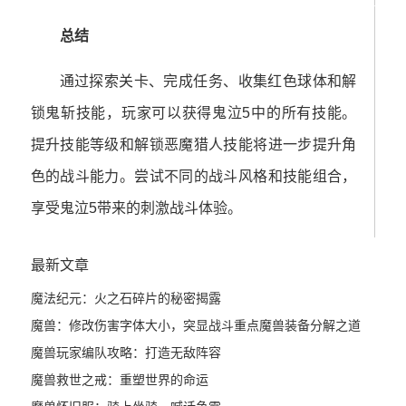
注平台推荐
总结
通过探索关卡、完成任务、收集红色球体和解
锁鬼斩技能，玩家可以获得鬼泣5中的所有技能。
提升技能等级和解锁恶魔猎人技能将进一步提升角
色的战斗能力。尝试不同的战斗风格和技能组合，
享受鬼泣5带来的刺激战斗体验。
最新文章
魔法纪元：火之石碎片的秘密揭露
魔兽：修改伤害字体大小，突显战斗重点
魔兽装备分解之道
魔兽玩家编队攻略：打造无敌阵容
魔兽救世之戒：重塑世界的命运