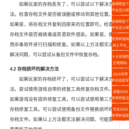
如果玩家的存档丢失了，可以尝试以下解决方
谈球吧这个
平台怎么样
法。检查存档文件是否被误删或移动到其他位置。
Web网页
谈球吧这个
版
如果是，将存档文件复制回原来的位置即可。检查
平台怎么样
存档文件是否被病毒或恶意软件感染。如果是，使
app下载地
世界杯官网
址
用杀毒软件进行扫描和修复。如果以上方法都无法
线上平台_
世界杯（中
解决问题，可以尝试从备份文件中恢复存档。
十大买球的
国）
正规网站-
4.2 存档损坏的解决方法
买球赛(中
2026世界
国)官方网
如果玩家的存档损坏了，可以尝试以下解决方
杯买冠亚军
站
足彩丨胜负
法。尝试使用游戏自带的修复工具修复存档文件。
深度2026
竞猜攻略
世界杯投注
如果游戏没有提供修复工具，可以尝试使用第三方
平台◆冠军
存档修复工具。可以尝试使用备份文件替换损坏的
专业2026
投注指南
世界杯冠亚
存档文件。如果以上方法都无法解决问题，可能需
军投注｜投
注平台推荐