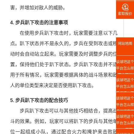

害，并增加对敌人的威胁。
索取报价
4. 步兵趴下攻击的注意事项
在使用步兵趴下攻击时，玩家需要注意以下几
点。趴下状态并不是永久的，步兵在受到攻击或移
网站地图
动时会自动站立起来。玩家需要及时调整步兵的位
谈球吧这个
置，保持他们处于趴下状态。步兵趴下攻击并不适
平台怎么样
用于所有情况，玩家需要根据具体的战斗场景和敌
官方网站
谈球吧这个
人的单位类型来决定是否使用趴下攻击。
平台怎么样
手机版入口
谈球吧这个
5. 步兵趴下攻击的配合技巧
平台怎么样
步兵趴下攻击可以与其他技巧相结合，提高战
手机版官网
谈球吧这个
斗的效果。例如，玩家可以将趴下的步兵与其他单
平台怎么样
Web网页
位一起组成小队，通过配合火力和掩护来击败敌