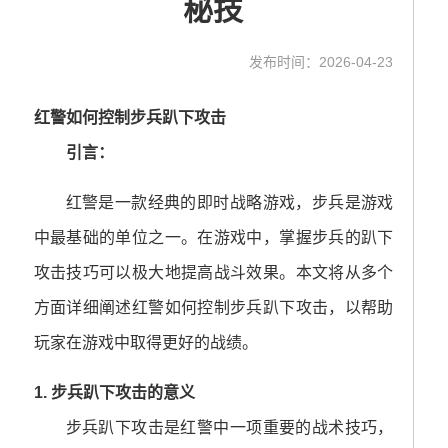
秘技
发布时间：2026-04-23
红警如何控制步兵趴下攻击
引言：
红警是一款经典的即时战略游戏，步兵是游戏
中最基础的单位之一。在游戏中，掌握步兵的趴下
攻击技巧可以极大地提高战斗效果。本文将从多个
方面详细阐述红警如何控制步兵趴下攻击，以帮助
玩家在游戏中取得更好的战绩。
1. 步兵趴下攻击的意义
步兵趴下攻击是红警中一项重要的战术技巧，