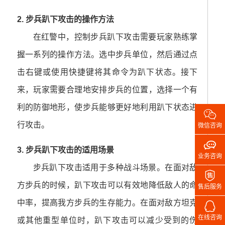
2. 步兵趴下攻击的操作方法
在红警中，控制步兵趴下攻击需要玩家熟练掌
握一系列的操作方法。选中步兵单位，然后通过点
击右键或使用快捷键将其命令为趴下状态。接下
来，玩家需要合理地安排步兵的位置，选择一个有
利的防御地形，使步兵能够更好地利用趴下状态进

行攻击。
微信咨询

3. 步兵趴下攻击的适用场景
业务咨询
步兵趴下攻击适用于多种战斗场景。在面对敌

方步兵的时候，趴下攻击可以有效地降低敌人的命
售后服务
中率，提高我方步兵的生存能力。在面对敌方坦克

在线咨询
或其他重型单位时，趴下攻击可以减少受到的伤