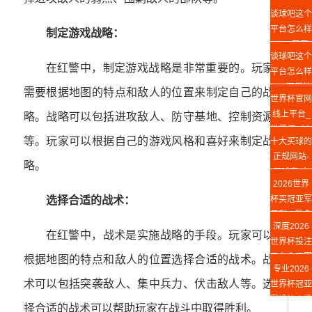
手机版官网
谈球吧这个
平台怎么样
制定游戏战略：
Web网页
谈球吧这个
版
在红警中，制定游戏战略是非常重要的。玩家
平台怎么样
app下载地
需要根据地图的特点和敌人的位置来制定自己的战
世界杯官网
址
线上平台_
略。战略可以包括进攻敌人、防守基地、控制资源
世界杯（中
等。玩家可以根据自己的游戏风格和喜好来制定战
十大买球的
国）
正规网站-
略。
买球赛(中
2026世界
国)官方网
杯买冠亚军
选择合适的战术：
站
足彩丨胜负
深度2026
竞猜攻略
在红警中，战术是实施战略的手段。玩家可以
世界杯投注
平台◆冠军
根据地图的特点和敌人的位置选择合适的战术。战
专业2026
投注指南
术可以包括突袭敌人、集中兵力、伏击敌人等。选
世界杯冠亚
军投注｜投
择合适的战术可以帮助玩家在战斗中取得胜利。