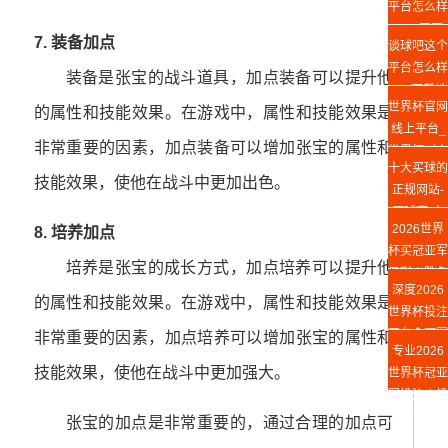
平台怎么样
Web网页
7. 装备加点
谈球吧这个
版
平台怎么样
装备是张宝的战斗道具，加点装备可以提升他
app下载地
世界杯官网
的属性和技能效果。在游戏中，属性和技能效果是
址
线上平台_
非常重要的因素，加点装备可以增加张宝的属性和
世界杯（中
十大买球的
国）
技能效果，使他在战斗中更加出色。
正规网站-
买球赛(中
2026世界
8. 培养加点
国)官方网
杯买冠亚军
站
培养是张宝的成长方式，加点培养可以提升他
足彩丨胜负
深度2026
竞猜攻略
的属性和技能效果。在游戏中，属性和技能效果是
世界杯投注
平台◆冠军
非常重要的因素，加点培养可以增加张宝的属性和
专业2026
投注指南
技能效果，使他在战斗中更加强大。
世界杯冠亚
军投注｜投
注平台推荐
张宝的加点是非常重要的，通过合理的加点可